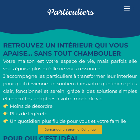
Aller
Mai
Particuliers
au
Men
contenu
RETROUVEZ UN INTÉRIEUR QUI VOUS
APAISE… SANS TOUT CHAMBOULER
Votre maison est votre espace de vie, mais parfois elle
vous épuise plus qu’elle ne vous ressource.
J’accompagne les particuliers à transformer leur intérieur
pour qu’il devienne un soutien dans votre quotidien : plus
clair, fonctionnel et serein, grâce à des solutions simples
et concrètes, adaptées à votre mode de vie.
Moins de désordre
Plus de légèreté
Un quotidien plus fluide pour vous et votre famille
Demander un premier échange
POUR QUI C'EST IDÉAL