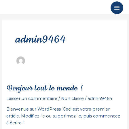
Aller
Mai
au
Men
contenu
admin9464
Bonjour tout le monde !
Bonjour
tout
Laisser un commentaire
/
Non classé
/
admin9464
le
monde !
Bienvenue sur WordPress. Ceci est votre premier
article. Modifiez-le ou supprimez-le, puis commencez
à écrire !